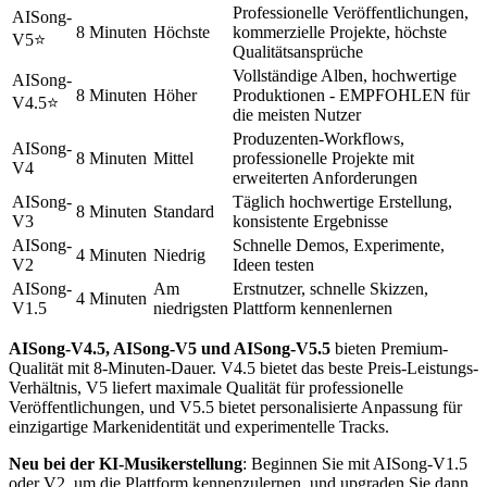
Professionelle Veröffentlichungen,
AISong-
8 Minuten
Höchste
kommerzielle Projekte, höchste
V5
⭐
Qualitätsansprüche
Vollständige Alben, hochwertige
AISong-
8 Minuten
Höher
Produktionen - EMPFOHLEN für
V4.5
⭐
die meisten Nutzer
Produzenten-Workflows,
AISong-
8 Minuten
Mittel
professionelle Projekte mit
V4
erweiterten Anforderungen
AISong-
Täglich hochwertige Erstellung,
8 Minuten
Standard
V3
konsistente Ergebnisse
AISong-
Schnelle Demos, Experimente,
4 Minuten
Niedrig
V2
Ideen testen
AISong-
Am
Erstnutzer, schnelle Skizzen,
4 Minuten
V1.5
niedrigsten
Plattform kennenlernen
AISong-V4.5, AISong-V5 und AISong-V5.5
bieten Premium-
Qualität mit 8-Minuten-Dauer. V4.5 bietet das beste Preis-Leistungs-
Verhältnis, V5 liefert maximale Qualität für professionelle
Veröffentlichungen, und V5.5 bietet personalisierte Anpassung für
einzigartige Markenidentität und experimentelle Tracks.
Neu bei der KI-Musikerstellung
: Beginnen Sie mit AISong-V1.5
oder V2, um die Plattform kennenzulernen, und upgraden Sie dann