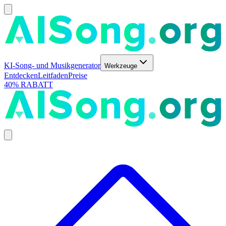
KI-Song- und Musikgenerator
Werkzeuge
Entdecken
Leitfaden
Preise
40% RABATT