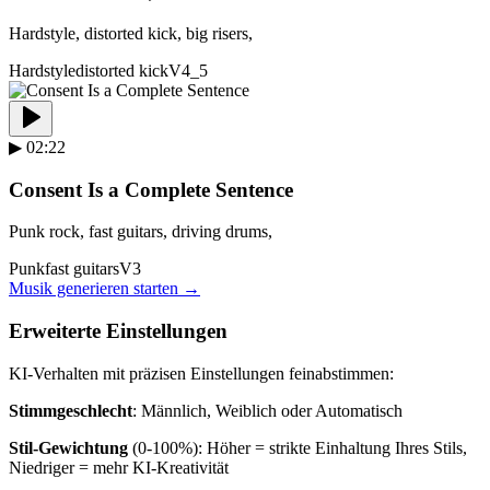
Hardstyle, distorted kick, big risers,
Hardstyle
distorted kick
V4_5
▶
02:22
Consent Is a Complete Sentence
Punk rock, fast guitars, driving drums,
Punk
fast guitars
V3
Musik generieren starten
→
Erweiterte Einstellungen
KI-Verhalten mit präzisen Einstellungen feinabstimmen:
Stimmgeschlecht
: Männlich, Weiblich oder Automatisch
Stil-Gewichtung
(0-100%): Höher = strikte Einhaltung Ihres Stils,
Niedriger = mehr KI-Kreativität