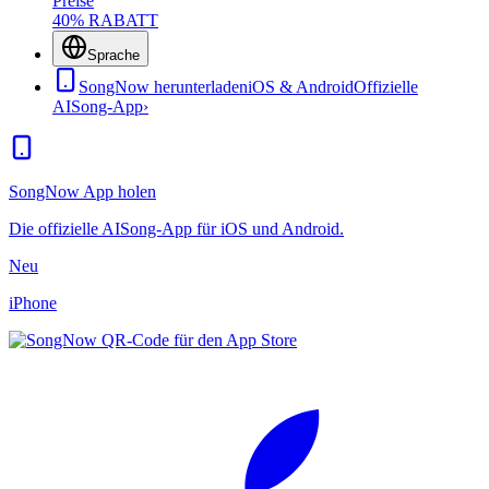
Preise
40% RABATT
Sprache
SongNow herunterladen
iOS & Android
Offizielle
AISong-App
›
SongNow App holen
Die offizielle AISong-App für iOS und Android.
Neu
iPhone